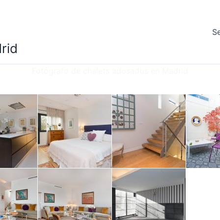
Se
rid
Fotógrafo de chalets adosados en Madrid